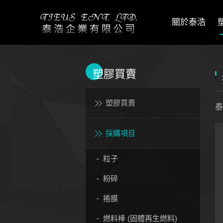
關於泰浩
塑膠買賣
塑膠買賣
泰
採購項目
粒子
粉碎
捲膜
燃料棒 (固體再生燃料)