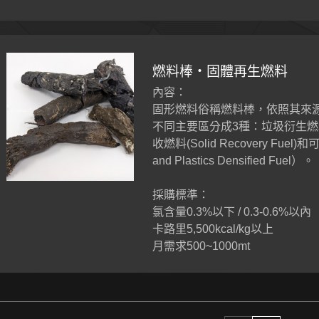
燃料棒・固體再生燃料
內容：
固形燃料俗稱燃料棒，依照其來
不同主要區分成3種：垃圾衍生燃料(Re
收燃料(Solid Recovery Fuel)和
and Plastics Densified Fuel）。
採購標準：
氯含量0.3%以下 / 0.3-0.6%以內
卡路里5,500kcal/kg以上
月需求500~1000mt