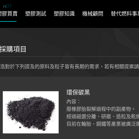
T
O
H
塑膠買賣
塑膠測試
塑膠知識
機械顧問
替代燃料事
採購項目
浩對於下列提及的原料及粒子皆有長期的需求，若有相關提案請
環保碳黑
內容：
廢橡膠胎裂解過程中的副產物。
經過磁選分離、研磨、造粒及乾
目前在輪胎、鋼鐵等產業被廣泛